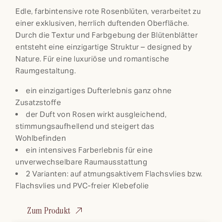
We also share information about your use of our site with
Edle, farbintensive rote Rosenblüten, verarbeitet zu
…
our social media, advertising and analytics partners who
einer exklusiven, herrlich duftenden Oberfläche.
O
may combine it with other information that you’ve
Durch die Textur und Farbgebung der Blütenblätter
Z
provided to them or that they’ve collected from your use
entsteht eine einzigartige Struktur – designed by
du
of their services.
Nature. Für eine luxuriöse und romantische
S
Raumgestaltung.
B
ei
ein einzigartiges Dufterlebnis ganz ohne
R
Zusatzstoffe
sp
der Duft von Rosen wirkt ausgleichend,
stimmungsaufhellend und steigert das
Wohlbefinden
e
ein intensives Farberlebnis für eine
unverwechselbare Raumausstattung
N
2 Varianten: auf atmungsaktivem Flachsvlies bzw.
e
Flachsvlies und PVC-freier Klebefolie
W
Zum Produkt