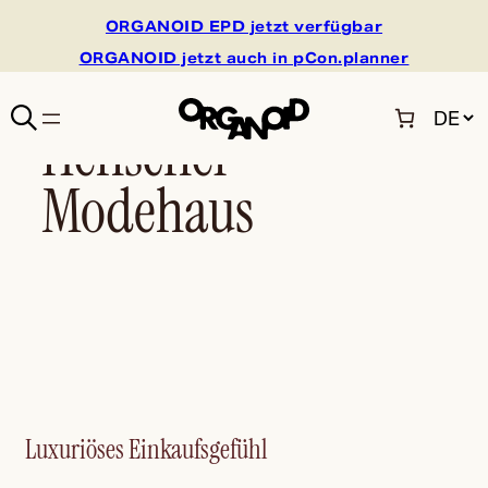
ORGANOID EPD jetzt verfügbar
ORGANOID jetzt auch in pCon.planner
C
Henschel
h
o
Modehaus
o
s
e
a
l
a
n
g
u
a
g
Luxuriöses Einkaufsgefühl
e