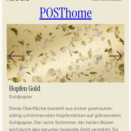
POSThome
Hopfen Gold
R
Goldpapier
Fl
Diese Oberfläche besteht aus locker gestreuten,
Ed
silbrig schimmernden Hopfenblüten auf glänzendem
ei
Goldpapier. Der zarte Schimmer der hellen Blüten
D
wird durch das darunter liegende Gold verstärkt. So
en