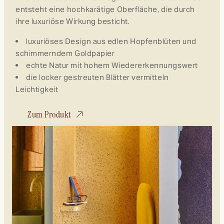
entsteht eine hochkarätige Oberfläche, die durch
Na
ihre luxuriöse Wirkung besticht.
R
luxuriöses Design aus edlen Hopfenblüten und
schimmerndem Goldpapier
Z
echte Natur mit hohem Wiedererkennungswert
die locker gestreuten Blätter vermitteln
s
Leichtigkeit
W
Zum Produkt
u
Fl