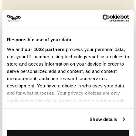
Responsible use of your data
Innovative Oberflächen
aus natürlichen Materialien
We and
our 1022 partners
process your personal data,
e.g. your IP-number, using technology such as cookies to
ORGANOID bringt
store and access information on your device in order to
serve personalized ads and content, ad and content
echte
measurement, audience research and services
development. You have a choice in who uses your data
Naturmaterialien in
and for what purposes. Your privacy choices are only
applicable on this digital property where you have made
den Innenraum. Für
your choices. You can change or withdraw your consent
Räume, die wir mit
any time from the Cookie Declaration or by clicking on
Show details
the Privacy trigger icon.
allen Sinnen