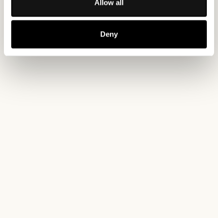
Allow all
Collect information about your geographical
location which can be accurate to within several
Deny
meters
Identify your device by actively scanning it for
specific characteristics (fingerprinting)
Find out more about how your personal data is processed
and set your preferences in the
details section
.
We use cookies to personalise content and ads, to
provide social media features and to analyse our traffic.
We also share information about your use of our site with
our social media, advertising and analytics partners who
may combine it with other information that you’ve
provided to them or that they’ve collected from your use
of their services.