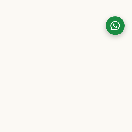
— Material
Diese Oberfläche besteht aus einer
Vielfalt handverlesener Blüten und
Blütenblätter von Hortensien,
Gänseblümchen und mehr, die in ihrer
natürlichen Pracht oder kunstvoll
gefärbt erstrahlen. Jede Blüte erzählt
ihre eigene Geschichte – von wilden
Sommerwiesen bis hin zu kultivierten
Gartenblumen