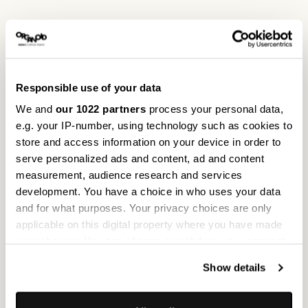
Responsible use of your data
We and
our 1022 partners
process your personal data,
e.g. your IP-number, using technology such as cookies to
store and access information on your device in order to
serve personalized ads and content, ad and content
measurement, audience research and services
development. You have a choice in who uses your data
and for what purposes. Your privacy choices are only
applicable on this digital property where you have made
your choices. You can change or withdraw your consent
any time from the Cookie Declaration or by clicking on
Show details
the Privacy trigger icon.
If you allow, we would also like to: