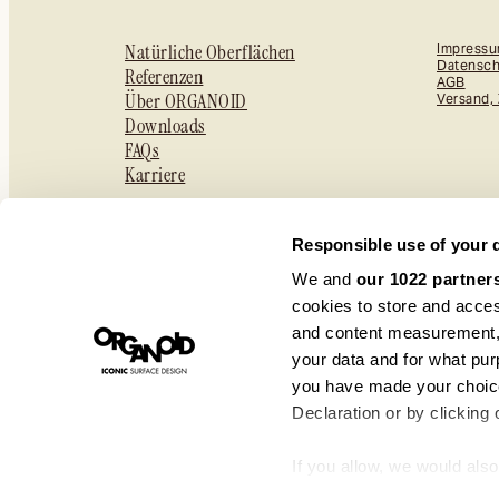
Natürliche Oberflächen
Impress
Datensch
Referenzen
AGB
Über ORGANOID
Versand,
Downloads
FAQs
Karriere
Responsible use of your 
We and
our 1022 partner
cookies to store and acces
and content measurement,
your data and for what pur
you have made your choice
Declaration or by clicking 
If you allow, we would also 
Collect information