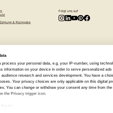
um
Folgt uns auf
utz
 Zahlung & Rückgabe
data
s
process your personal data, e.g. your IP-number, using techno
s information on your device in order to serve personalized ads
 audience research and services development. You have a choi
poses. Your privacy choices are only applicable on this digital p
s. You can change or withdraw your consent any time from the
on the Privacy trigger icon.
Diese Seite ist durch reCAPTCHA geschützt. Es gelten die Datensc
like to:
 about your geographical location which can be accurate to withi