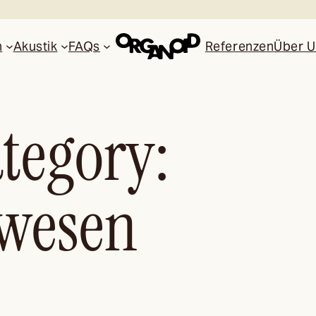
n
Akustik
FAQs
Referenzen
Über U
tegory:
wesen