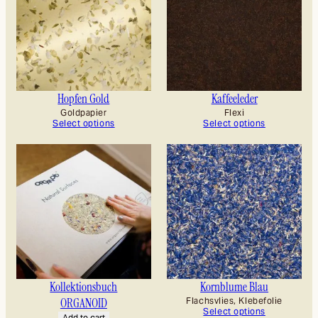
Hopfen Gold
Kaffeeleder
Goldpapier
Flexi
Select options
Select options
Kollektionsbuch
Kornblume Blau
ORGANOID
Flachsvlies, Klebefolie
Select options
Add to cart