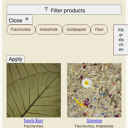
Filter products
Close
Carrier
Flachsvlies
Klebefolie
Goldpapier
Flexi
Filt
material
er
lös
ch
en
Apply
Jungle King
Almwiese
Flachsvlies
Flachsvlies, Klebefolie